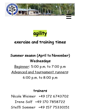
agility
exercise and training times
Summer season (April to November)
Wednesdays
Beginner
: 5:00 p.m. to 7:00 p.m
Advanced and tournament runners
:
6:00 p.m. to 8:00 p.m
trainers
Nicole Weimer
+49 172 6743702
Irene Solf
+49 170 7858722
Steffi Sommer
+49 157 75330151