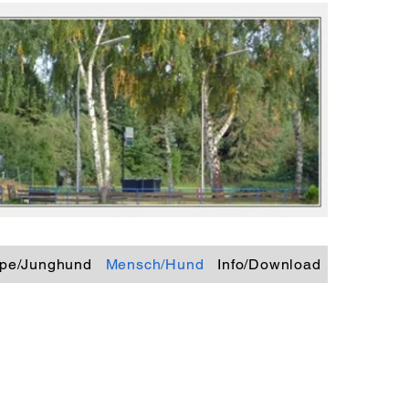
pe/Junghund
Mensch/Hund
Info/Download