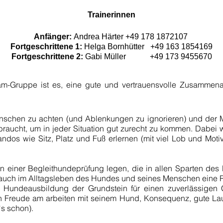
Trainerinnen
Anfänger:
Andrea Härter +49 178 1872107
Fortgeschrittene 1:
Helga Bornhütter +49 163 1854169
Fortgeschrittene 2:
Gabi Müller +49 173 9455670
am-Gruppe ist es, eine gute und vertrauensvolle Zusamme
enschen zu achten (und Ablenkungen zu ignorieren) und der 
raucht, um in jeder Situation gut zurecht zu kommen. Dabei w
dos wie Sitz, Platz und Fuß erlernen (mit viel Lob und Mot
en einer Begleithundeprüfung legen, die in allen Sparten des
 auch im Alltagsleben des Hundes und seines Menschen eine R
er Hundeausbildung der Grundstein für einen zuverlässig
 Freude am arbeiten mit seinem Hund, Konsequenz, gute Lau
‘s schon).